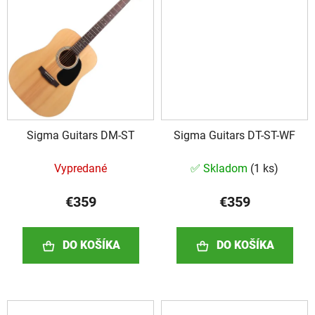
Sigma Guitars DM-ST
Sigma Guitars DT-ST-WF
Vypredané
✅ Skladom
(
1 ks
)
€359
€359
DO KOŠÍKA
DO KOŠÍKA