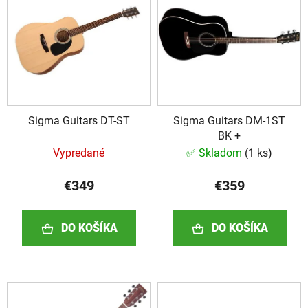
i
i
e
s
p
p
r
r
o
o
d
d
u
Sigma Guitars DT-ST
Sigma Guitars DM-1ST
u
k
BK +
k
t
Vypredané
✅ Skladom
(
1 ks
)
t
o
o
v
€349
€359
v
DO KOŠÍKA
DO KOŠÍKA