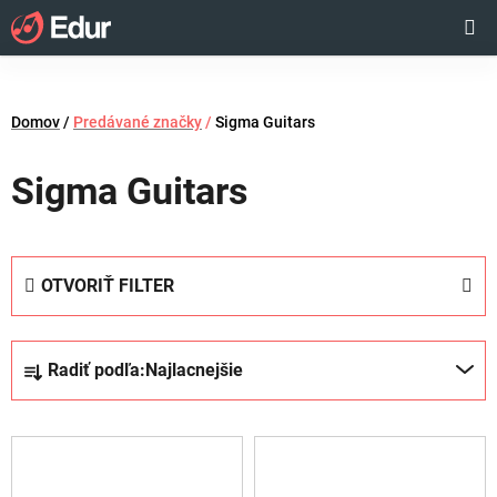
Prejsť
Hľadať
NÁKUP
na
obsah
KOŠÍK
Domov
/
Predávané značky
/
Sigma Guitars
Sigma Guitars
OTVORIŤ FILTER
R
Radiť podľa:
Najlacnejšie
a
d
V
e
ý
n
p