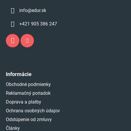
y
v
info
@
edur.sk
ý
p
+421 905 386 247
i
s
u
Informácie
Obchodné podmienky
Reklamačný poriadok
Doprava a platby
Ochrana osobných údajov
Odstúpenie od zmluvy
Články