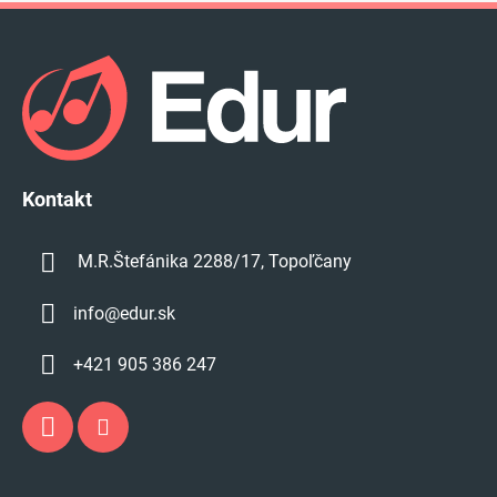
y
Z
v
á
ý
p
p
i
ä
s
t
u
i
e
Kontakt
M.R.Štefánika 2288/17, Topoľčany
info
@
edur.sk
+421 905 386 247