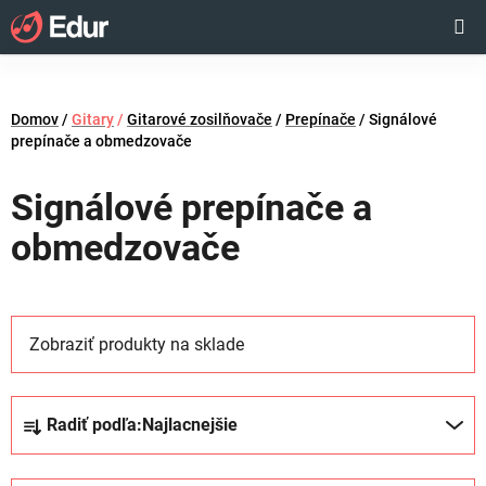
Prejsť
Hľadať
NÁKUP
na
obsah
KOŠÍK
Domov
/
Gitary
/
Gitarové zosilňovače
/
Prepínače
/
Signálové
prepínače a obmedzovače
Signálové prepínače a
obmedzovače
Zobraziť produkty na sklade
R
Radiť podľa:
Najlacnejšie
a
d