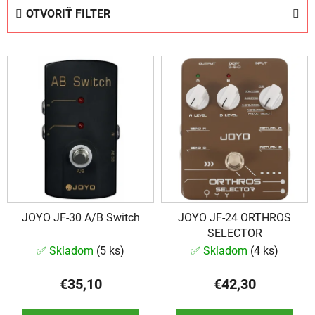
e
OTVORIŤ FILTER
n
i
V
e
ý
p
p
r
i
o
s
d
p
u
r
k
o
t
d
o
JOYO JF-30 A/B Switch
JOYO JF-24 ORTHROS
u
v
SELECTOR
k
✅ Skladom
(
5 ks
)
✅ Skladom
(
4 ks
)
t
o
€35,10
€42,30
v