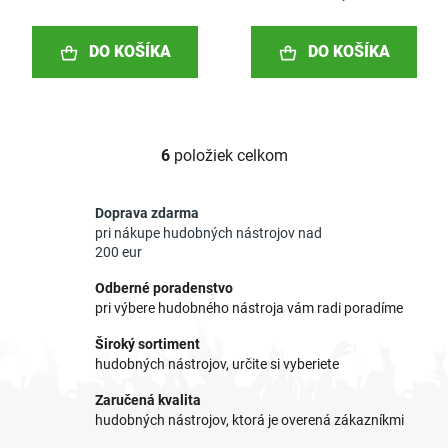
DO KOŠÍKA
DO KOŠÍKA
6
položiek celkom
O
v
l
Doprava zdarma
á
pri nákupe hudobných nástrojov nad
d
200 eur
a
Odberné poradenstvo
c
pri výbere hudobného nástroja vám radi poradíme
i
e
Široký sortiment
p
hudobných nástrojov, určite si vyberiete
r
Zaručená kvalita
v
hudobných nástrojov, ktorá je overená zákazníkmi
k