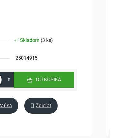
✅ Skladom
(
3 ks
)
25014915
DO KOŠÍKA
tať sa
Zdieľať