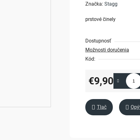
hodnotenie
Značka:
Stagg
produktu
prstové činely
je
0,0
z
Dostupnosť
5
Možnosti doručenia
hviezdičiek.
Kód:
€9,90
Jednotková cena:
Tlač
Opý