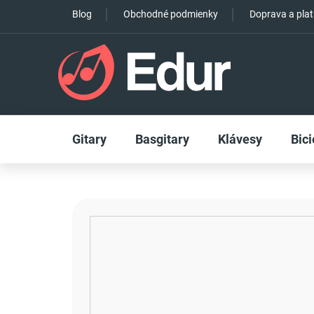
Prejsť
Blog
Obchodné podmienky
Doprava a pla
na
obsah
Gitary
Basgitary
Klávesy
Bici