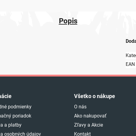
Popis
Doda
Kate
EAN
mácie
Všetko o nákupe
dné podmienky
O nás
ačný poriadok
Ako nakupovať
a a platby
Zľavy a Akcie
a osobných údajov
Kontakt