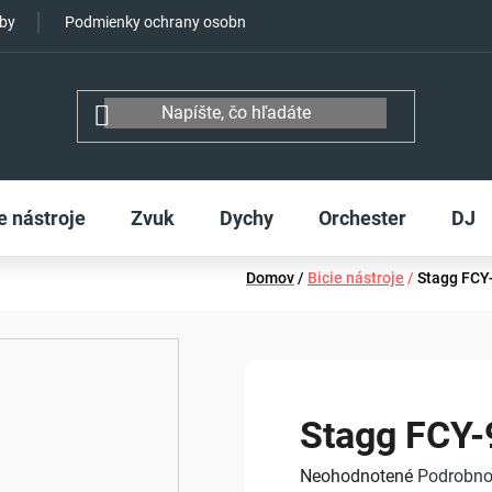
tby
Podmienky ochrany osobných údajov
e nástroje
Zvuk
Dychy
Orchester
DJ
Domov
/
Bicie nástroje
/
Stagg FCY
Stagg FCY-
Priemerné
Neohodnotené
Podrobno