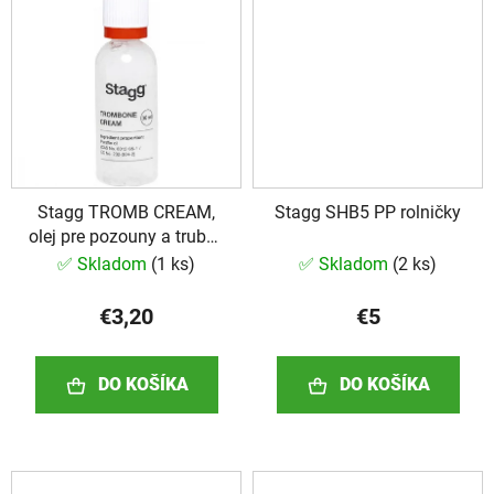
Stagg TROMB CREAM,
Stagg SHB5 PP rolničky
olej pre pozouny a trubky
30 ml
✅ Skladom
(
1 ks
)
✅ Skladom
(
2 ks
)
€3,20
€5
DO KOŠÍKA
DO KOŠÍKA