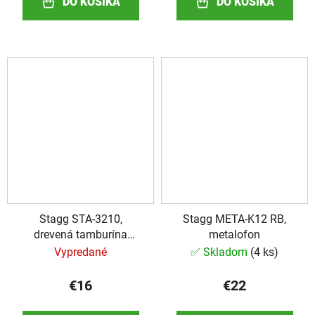
DO KOŠÍKA
DO KOŠÍKA
Stagg STA-3210,
Stagg META-K12 RB,
drevená tamburína
metalofon
dvojradová, 10"
Vypredané
✅ Skladom
(
4 ks
)
€16
€22