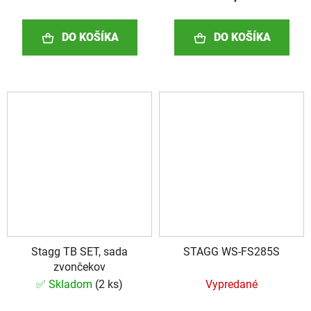
DO KOŠÍKA
DO KOŠÍKA
Stagg TB SET, sada
STAGG WS-FS285S
zvončekov
✅ Skladom
(
2 ks
)
Vypredané