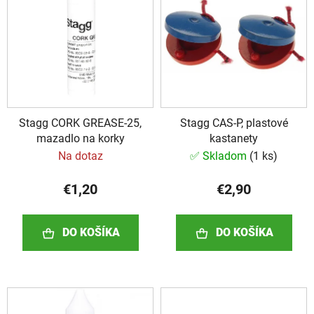
i
i
e
s
p
p
r
r
o
o
d
d
u
Stagg CORK GREASE-25,
Stagg CAS-P, plastové
u
k
mazadlo na korky
kastanety
k
t
Na dotaz
✅ Skladom
(
1 ks
)
t
o
o
v
€1,20
€2,90
v
DO KOŠÍKA
DO KOŠÍKA