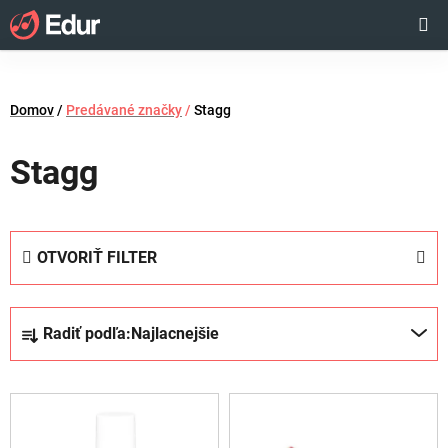
Prejsť
Hľadať
NÁKUP
na
obsah
KOŠÍK
Domov
/
Predávané značky
/
Stagg
Stagg
OTVORIŤ FILTER
R
Radiť podľa:
Najlacnejšie
a
d
V
e
ý
n
p