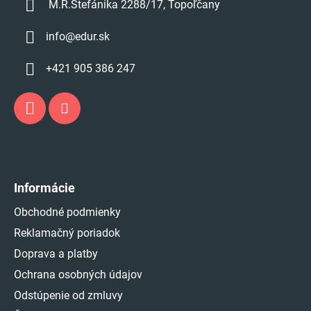
M.R.Štefánika 2288/17, Topoľčany
y
v
info
@
edur.sk
ý
p
+421 905 386 247
i
s
u
Informácie
Obchodné podmienky
Reklamačný poriadok
Doprava a platby
Ochrana osobných údajov
Odstúpenie od zmluvy