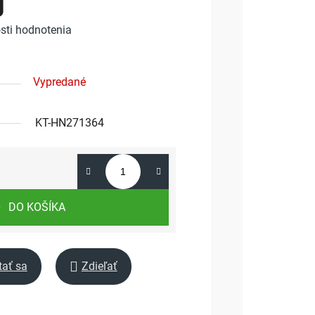
g
sti hodnotenia
Vypredané
KT-HN271364
DO KOŠÍKA
tať sa
Zdieľať