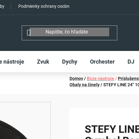
tby
Podmienky ochrany osobných údajov
e nástroje
Zvuk
Dychy
Orchester
DJ
Domov
/
Bicie nástroje
/
Príslušens
Obaly na činely
/
STEFY LINE 24" 1
STEFY LINE