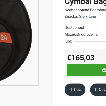
Cymbal Ba
Priemerné
Neohodnotené
Podrobno
hodnotenie
Značka:
Stefy Line
produktu
Dostupnosť
je
Možnosti doručenia
0,0
Kód:
z
5
hviezdičiek.
€165,03
Jednotková cena:
Tlač
Opý