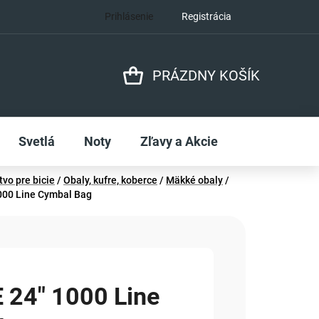
Prihlásenie
Registrácia
PRÁZDNY KOŠÍK
NÁKUPNÝ
KOŠÍK
Svetlá
Noty
Zľavy a Akcie
tvo pre bicie
/
Obaly, kufre, koberce
/
Mäkké obaly
/
000 Line Cymbal Bag
 24" 1000 Line