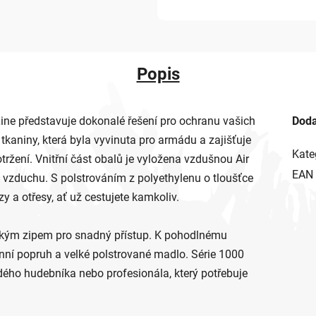
Popis
Line představuje dokonalé řešení pro ochranu vašich
Doda
 tkaniny, která byla vyvinuta pro armádu a zajišťuje
Kate
tržení. Vnitřní část obalů je vyložena vzdušnou Air
EAN
i vzduchu. S polstrováním z polyethylenu o tloušťce
a otřesy, ať už cestujete kamkoliv.
elkým zipem pro snadný přístup. K pohodlnému
nní popruh a velké polstrované madlo. Série 1000
dého hudebníka nebo profesionála, který potřebuje