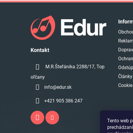
Z
á
Infor
p
Obcho
ä
Reklam
t
i
Doprav
Kontakt
e
Ochran
M.R.Štefánika 2288/17, Top
Odstúp
Články
oľčany
Cookie
info
@
edur.sk
+421 905 386 247
Tento web p
prechádzaní