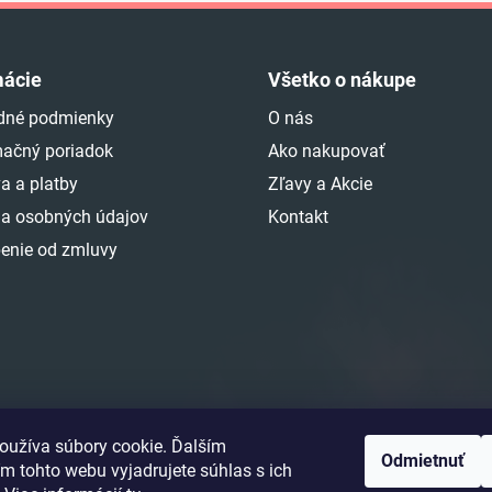
mácie
Všetko o nákupe
dné podmienky
O nás
ačný poriadok
Ako nakupovať
a a platby
Zľavy a Akcie
a osobných údajov
Kontakt
enie od zmluvy
oužíva súbory cookie. Ďalším
Odmietnuť
m tohto webu vyjadrujete súhlas s ich