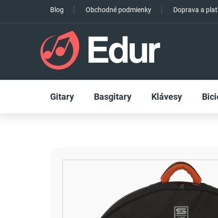
Prejsť
Blog
Obchodné podmienky
Doprava a pla
na
obsah
Gitary
Basgitary
Klávesy
Bici