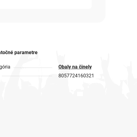
točné parametre
gória
Obaly na činely
8057724160321