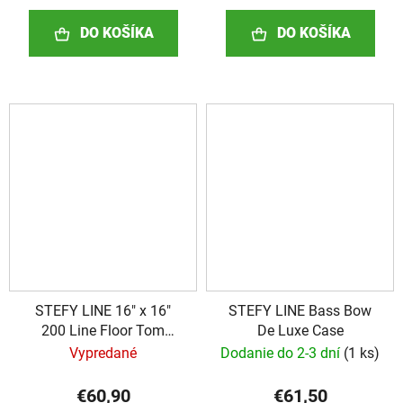
DO KOŠÍKA
DO KOŠÍKA
STEFY LINE 16" x 16"
STEFY LINE Bass Bow
200 Line Floor Tom
De Luxe Case
Drum Bag
Vypredané
Dodanie do 2-3 dní
(
1 ks
)
€60,90
€61,50