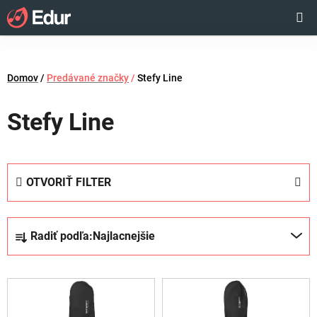
Prejsť
Hľadať
NÁKUP
na
obsah
KOŠÍK
Domov
/
Predávané značky
/
Stefy Line
Stefy Line
OTVORIŤ FILTER
R
Radiť podľa:
Najlacnejšie
a
d
V
e
ý
n
p