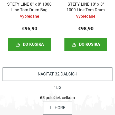
STEFY LINE 8" x 8" 1000
STEFY LINE 10" x 8"
Line Tom Drum Bag
1000 Line Tom Drum
Bag
Vypredané
Vypredané
€95,90
€98,90
DO KOŠÍKA
DO KOŠÍKA
NAČÍTAŤ 32 ĎALŠÍCH
S
1
2
t
r
O
á
68
položiek celkom
v
n
l
k
HORE
á
o