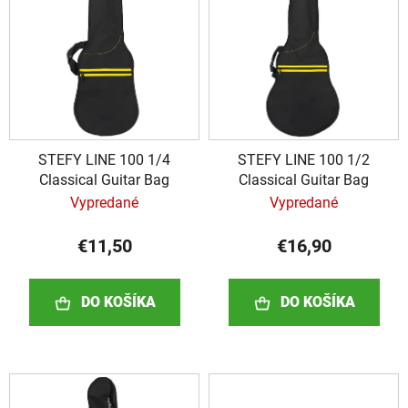
i
i
e
s
p
p
r
r
o
o
d
d
u
STEFY LINE 100 1/4
STEFY LINE 100 1/2
u
k
Classical Guitar Bag
Classical Guitar Bag
k
t
Vypredané
Vypredané
t
o
o
v
€11,50
€16,90
v
DO KOŠÍKA
DO KOŠÍKA