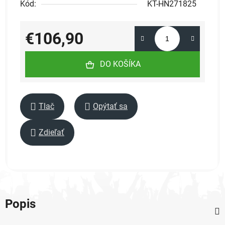
Kód:
KT-HN271825
€106,90
Jednotková cena:
DO KOŠÍKA
Tlač
Opýtať sa
Zdieľať
Popis