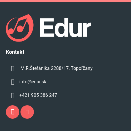
Z
á
p
ä
t
i
e
Kontakt
M.R.Štefánika 2288/17, Topoľčany
info
@
edur.sk
+421 905 386 247