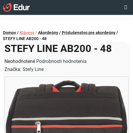
Prejsť
Hľadať
NÁKUP
na
obsah
KOŠÍK
Domov
/
Klávesy
/
Akordeóny
/
Príslušenstvo pre akordeóny
/
STEFY LINE AB200 - 48
STEFY LINE AB200 - 48
Priemerné
Neohodnotené
Podrobnosti hodnotenia
hodnotenie
Značka:
Stefy Line
produktu
je
0,0
z
5
hviezdičiek.