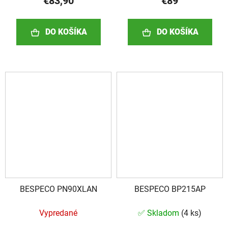
€83,90
€89
DO KOŠÍKA
DO KOŠÍKA
BESPECO PN90XLAN
BESPECO BP215AP
Vypredané
✅ Skladom
(
4 ks
)