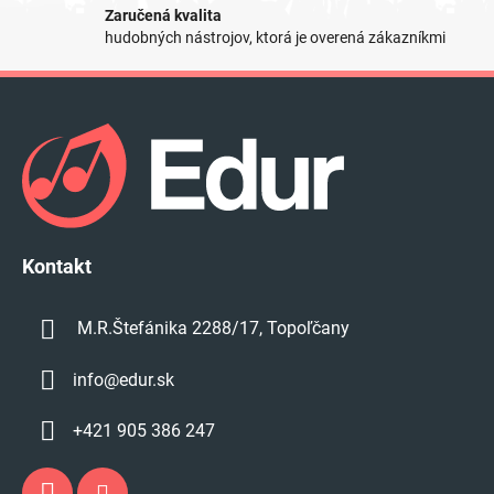
Zaručená kvalita
v
hudobných nástrojov, ktorá je overená zákazníkmi
k
y
Z
v
á
ý
p
p
i
ä
s
t
u
i
e
Kontakt
M.R.Štefánika 2288/17, Topoľčany
info
@
edur.sk
+421 905 386 247