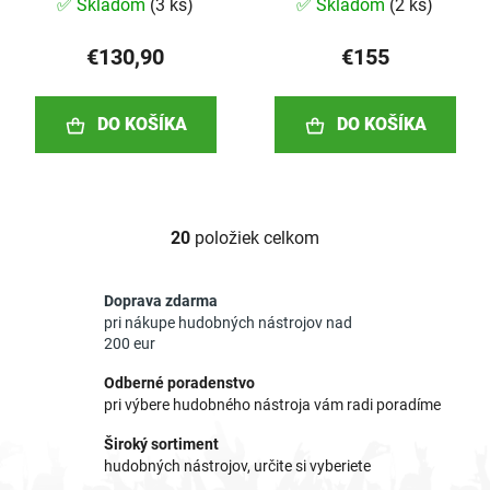
✅ Skladom
(
3 ks
)
✅ Skladom
(
2 ks
)
€130,90
€155
DO KOŠÍKA
DO KOŠÍKA
20
položiek celkom
O
v
l
Doprava zdarma
á
pri nákupe hudobných nástrojov nad
d
200 eur
a
Odberné poradenstvo
c
pri výbere hudobného nástroja vám radi poradíme
i
e
Široký sortiment
p
hudobných nástrojov, určite si vyberiete
r