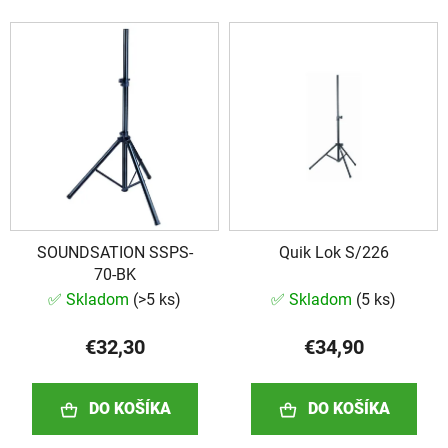
i
V
e
ý
p
p
r
i
o
s
d
p
u
r
k
o
t
d
o
SOUNDSATION SSPS-
Quik Lok S/226
u
v
70-BK
k
✅ Skladom
(
>5 ks
)
✅ Skladom
(
5 ks
)
t
o
€32,30
€34,90
v
DO KOŠÍKA
DO KOŠÍKA