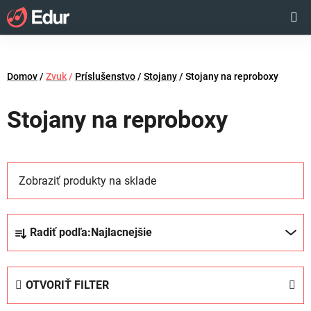
Prejsť
Hľadať
NÁKUP
na
obsah
KOŠÍK
Domov
/
Zvuk
/
Príslušenstvo
/
Stojany
/
Stojany na reproboxy
Stojany na reproboxy
Zobraziť produkty na sklade
R
Radiť podľa:
Najlacnejšie
a
d
e
OTVORIŤ FILTER
n