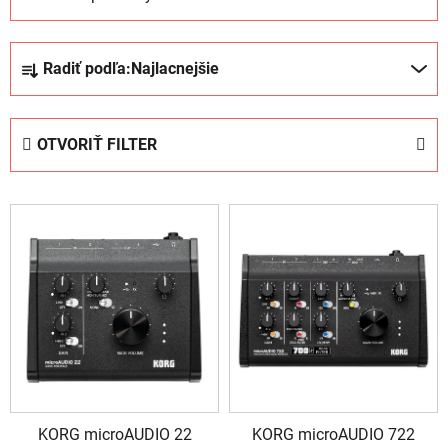
R
Radiť podľa:
Najlacnejšie
a
d
e
OTVORIŤ FILTER
n
i
V
e
ý
p
p
r
i
o
s
d
p
u
r
k
o
t
d
o
KORG microAUDIO 22
KORG microAUDIO 722
u
v