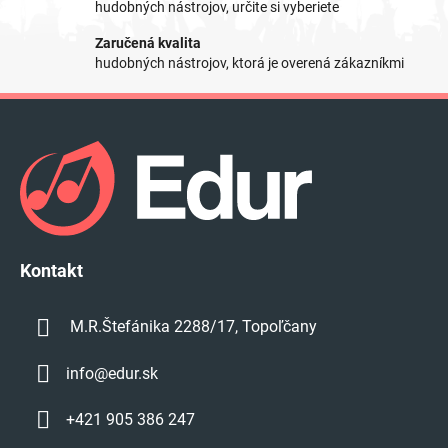
p
hudobných nástrojov, určite si vyberiete
r
Zaručená kvalita
v
hudobných nástrojov, ktorá je overená zákazníkmi
k
y
Z
v
á
ý
p
p
i
ä
s
t
u
i
e
Kontakt
M.R.Štefánika 2288/17, Topoľčany
info
@
edur.sk
+421 905 386 247