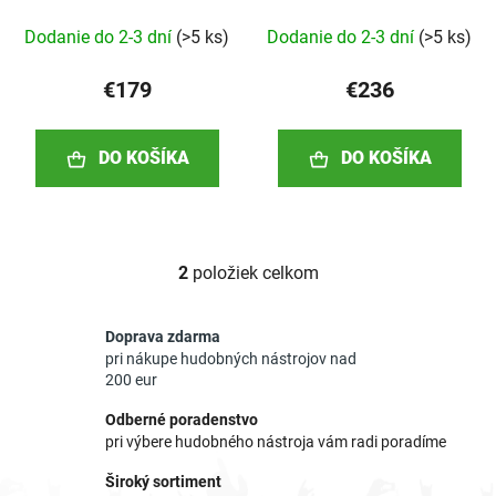
k
Dodanie do 2-3 dní
(
>5 ks
)
Dodanie do 2-3 dní
(
>5 ks
)
t
o
€179
€236
v
DO KOŠÍKA
DO KOŠÍKA
2
položiek celkom
O
v
l
Doprava zdarma
á
pri nákupe hudobných nástrojov nad
d
200 eur
a
Odberné poradenstvo
c
pri výbere hudobného nástroja vám radi poradíme
i
e
Široký sortiment