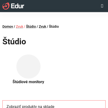
Prejsť
Hľadať
NÁKUP
na
obsah
KOŠÍK
Domov
/
Zvuk
/
Štúdio
/
Zvuk
/
Štúdio
Štúdio
Štúdiové monitory
Zobraziť produkty na sklade