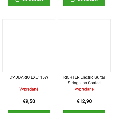
D'ADDARIO EXL115W
RICHTER Electric Guitar
Strings Ion Coated
Heavy 11-52
Vypredané
Vypredané
€9,50
€12,90