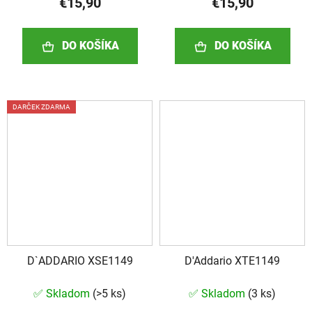
€15,90
€15,90
DO KOŠÍKA
DO KOŠÍKA
DARČEK ZDARMA
D`ADDARIO XSE1149
D'Addario XTE1149
✅ Skladom
(
>5 ks
)
✅ Skladom
(
3 ks
)