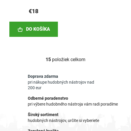
€18
DO KOŠÍKA
15
položiek celkom
O
v
l
Doprava zdarma
á
pri nákupe hudobných nástrojov nad
d
200 eur
a
Odberné poradenstvo
c
pri výbere hudobného nástroja vám radi poradíme
i
e
Široký sortiment
p
hudobných nástrojov, určite si vyberiete
r