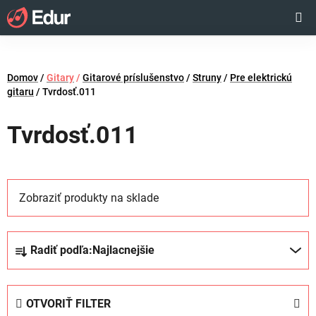
Prejsť
Hľadať
NÁKUP
na
obsah
KOŠÍK
Domov
/
Gitary
/
Gitarové príslušenstvo
/
Struny
/
Pre elektrickú
gitaru
/
Tvrdosť.011
Tvrdosť.011
Zobraziť produkty na sklade
R
Radiť podľa:
Najlacnejšie
a
d
e
OTVORIŤ FILTER
n