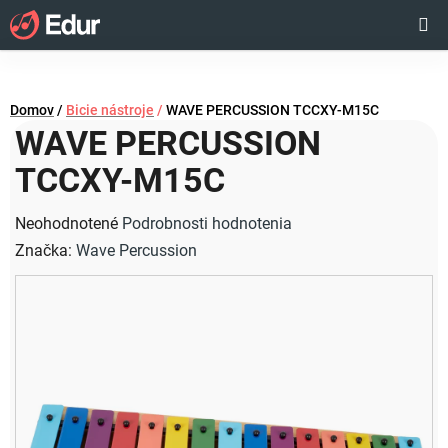
Prejsť
Hľadať
NÁKUP
na
obsah
KOŠÍK
Domov
/
Bicie nástroje
/
WAVE PERCUSSION TCCXY-M15C
WAVE PERCUSSION
TCCXY-M15C
Priemerné
Neohodnotené
Podrobnosti hodnotenia
hodnotenie
Značka:
Wave Percussion
produktu
je
0,0
z
5
hviezdičiek.