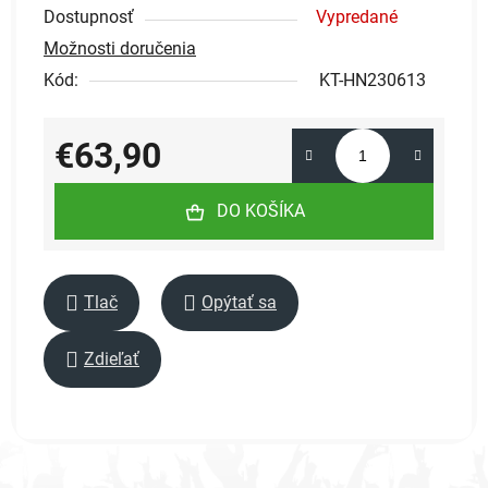
Dostupnosť
Vypredané
Možnosti doručenia
Kód:
KT-HN230613
€63,90
Jednotková cena:
DO KOŠÍKA
Tlač
Opýtať sa
Zdieľať