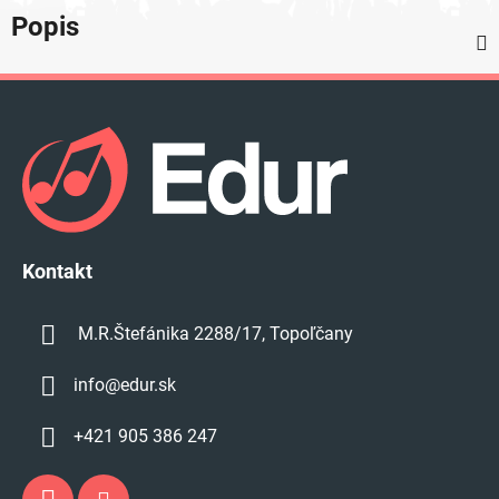
Popis
Z
á
p
ä
t
i
e
Kontakt
M.R.Štefánika 2288/17, Topoľčany
info
@
edur.sk
+421 905 386 247