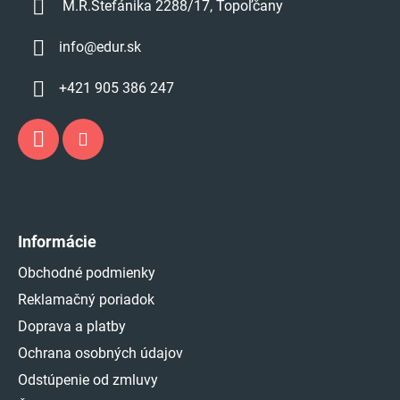
M.R.Štefánika 2288/17, Topoľčany
y
v
info
@
edur.sk
ý
p
+421 905 386 247
i
s
u
Informácie
Obchodné podmienky
Reklamačný poriadok
Doprava a platby
Ochrana osobných údajov
Odstúpenie od zmluvy