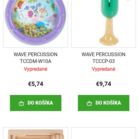
i
i
e
s
p
p
r
r
o
o
d
d
u
WAVE PERCUSSION
WAVE PERCUSSION
u
k
TCCDM-W10A
TCCCP-03
k
t
Vypredané
Vypredané
t
o
o
v
€5,74
€9,74
v
DO KOŠÍKA
DO KOŠÍKA