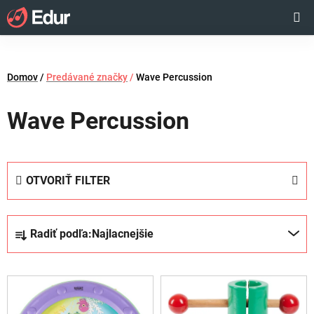
Prejsť
Hľadať
NÁKUP
na
obsah
KOŠÍK
Domov
/
Predávané značky
/
Wave Percussion
Wave Percussion
OTVORIŤ FILTER
R
Radiť podľa:
Najlacnejšie
a
d
V
e
ý
n
p