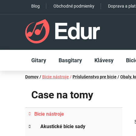
Prejsť
Blog
Obchodné podmienky
Doprava a pla
na
obsah
Gitary
Basgitary
Klávesy
Bici
Domov
/
Bicie nástroje
/
Príslušenstvo pre bicie
/
Obaly, k
Case na tomy
B
K
Preskočiť
Bicie nástroje
a
o
kategórie
t
č
Akustické bicie sady
e
n