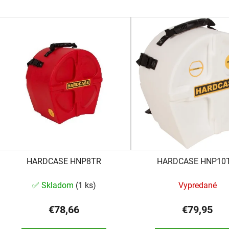
V
ý
p
s
p
r
o
d
u
k
HARDCASE HNP8TR
HARDCASE HNP10
t
o
✅ Skladom
(
1 ks
)
Vypredané
v
€78,66
€79,95