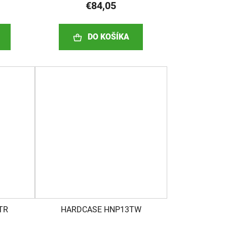
€84,05
DO KOŠÍKA
TR
HARDCASE HNP13TW