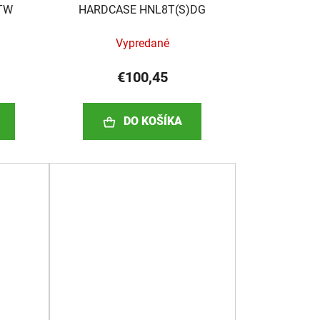
TW
HARDCASE HNL8T(S)DG
Vypredané
€100,45
DO KOŠÍKA