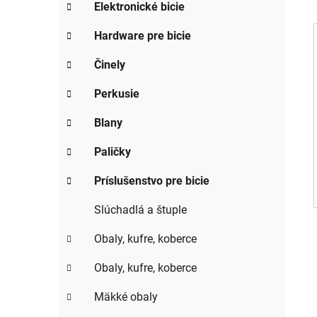
g
Elektronické bicie
ý
ó
p
r
Hardware pre bicie
i
a
e
Činely
n
i
e
Perkusie
l
Blany
Paličky
Príslušenstvo pre bicie
Slúchadlá a štuple
Obaly, kufre, koberce
Obaly, kufre, koberce
Mäkké obaly