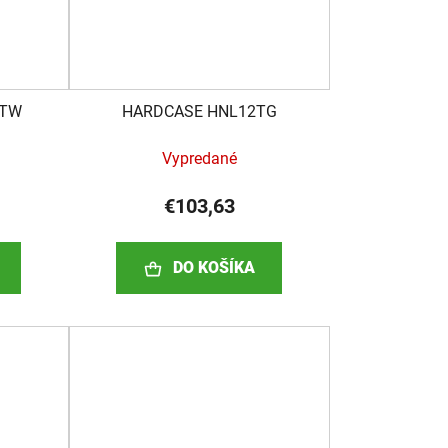
FTW
HARDCASE HNL12TG
Vypredané
€103,63
DO KOŠÍKA