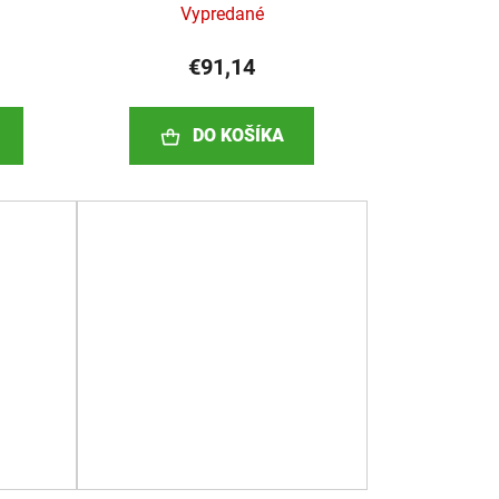
Vypredané
€91,14
DO KOŠÍKA