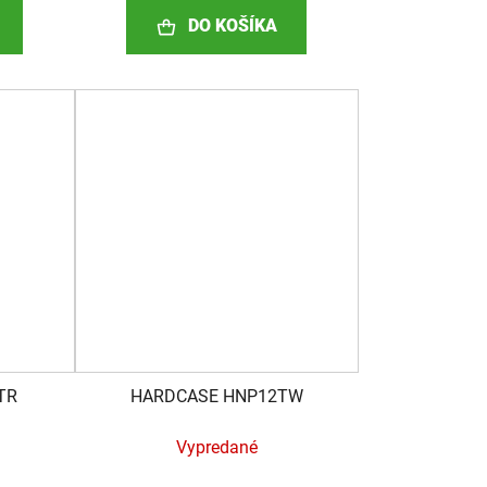
DO KOŠÍKA
TR
HARDCASE HNP12TW
)
Vypredané