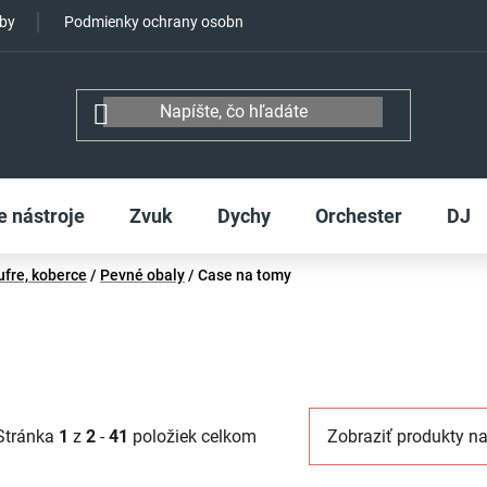
tby
Podmienky ochrany osobných údajov
e nástroje
Zvuk
Dychy
Orchester
DJ
ufre, koberce
/
Pevné obaly
/
Case na tomy
Stránka
1
z
2
-
41
položiek celkom
Zobraziť produkty na