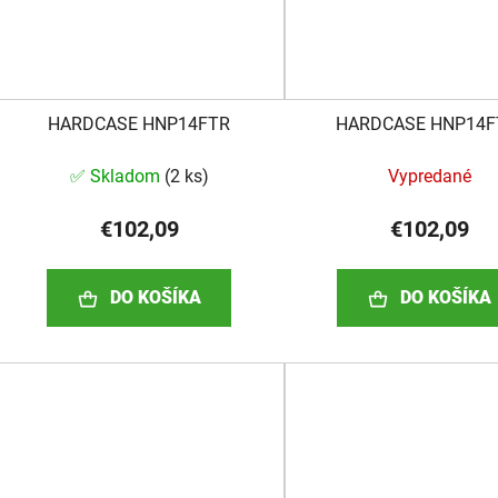
HARDCASE HNP14FTR
HARDCASE HNP14
✅ Skladom
(
2 ks
)
Vypredané
€102,09
€102,09
DO KOŠÍKA
DO KOŠÍKA