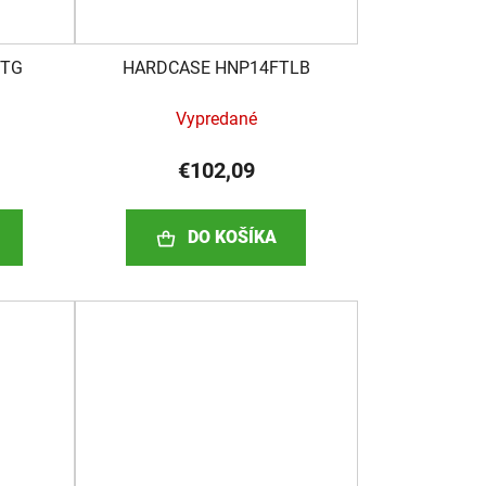
FTG
HARDCASE HNP14FTLB
)
Vypredané
€102,09
DO KOŠÍKA