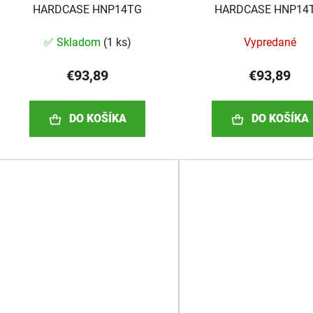
HARDCASE HNP14TG
HARDCASE HNP14
✅ Skladom
(
1 ks
)
Vypredané
€93,89
€93,89
DO KOŠÍKA
DO KOŠÍKA