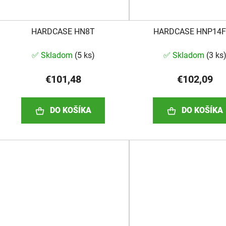
HARDCASE HN8T
HARDCASE HNP14
✅ Skladom
(
5 ks
)
✅ Skladom
(
3 ks
€101,48
€102,09
DO KOŠÍKA
DO KOŠÍKA