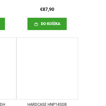
€87,90
DO KOŠÍKA
ODH
HARDCASE HNP14SDB