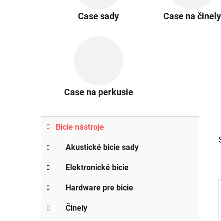
Case sady
Case na činely
Case na perkusie
B
K
Preskočiť
Bicie nástroje
a
o
kategórie
t
č
Akustické bicie sady
e
n
g
Elektronické bicie
ý
ó
p
r
Hardware pre bicie
i
a
e
Činely
n
i