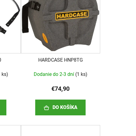
p
r
o
d
u
k
t
o
0
HARDCASE HNP8TG
v
 ks
)
Dodanie do 2-3 dní
(
1 ks
)
€74,90
DO KOŠÍKA