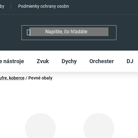
tby
Podmienky ochrany osobných údajov
e nástroje
Zvuk
Dychy
Orchester
DJ
ufre, koberce
/
Pevné obaly