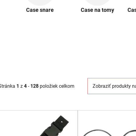
Case snare
Case na tomy
Cas
Stránka
1
z
4
-
128
položiek celkom
Zobraziť produkty n
V
ý
p