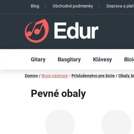
Prejsť
Blog
Obchodné podmienky
Doprava a pla
na
obsah
Gitary
Basgitary
Klávesy
Bici
Domov
/
Bicie nástroje
/
Príslušenstvo pre bicie
/
Obaly, k
Pevné obaly