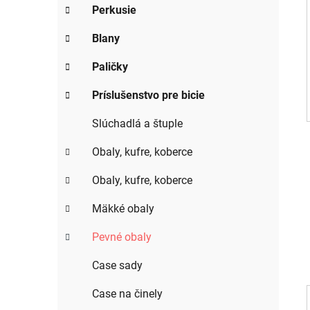
e
Perkusie
l
Blany
Paličky
Príslušenstvo pre bicie
Slúchadlá a štuple
Obaly, kufre, koberce
Obaly, kufre, koberce
Mäkké obaly
Pevné obaly
Case sady
Case na činely