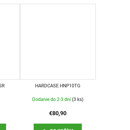
SR
HARDCASE HNP10TG
Dodanie do 2-3 dní
(
3 ks
)
€80,90