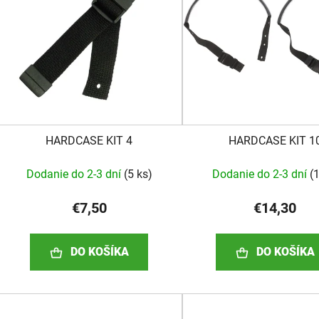
s
p
r
o
d
u
k
HARDCASE KIT 4
HARDCASE KIT 1
t
o
Dodanie do 2-3 dní
(
5 ks
)
Dodanie do 2-3 dní
(
1
v
€7,50
€14,30
DO KOŠÍKA
DO KOŠÍKA