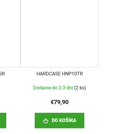
SR
HARDCASE HNP10TR
Dodanie do 2-3 dní
(
2 ks
)
€79,90
DO KOŠÍKA