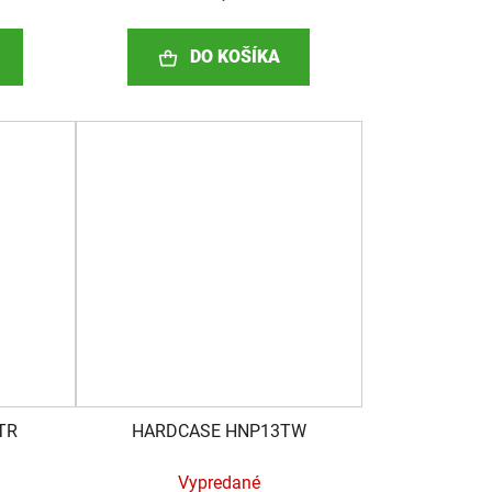
DO KOŠÍKA
TR
HARDCASE HNP13TW
Vypredané