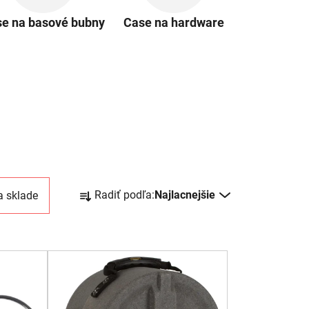
e na basové bubny
Case na hardware
R
Radiť podľa:
Najlacnejšie
a sklade
a
d
e
n
i
e