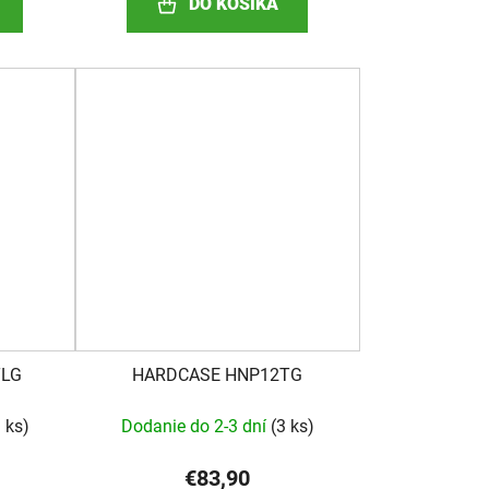
DO KOŠÍKA
TLG
HARDCASE HNP12TG
 ks
)
Dodanie do 2-3 dní
(
3 ks
)
€83,90